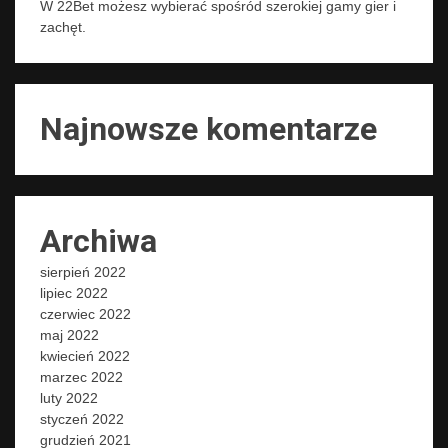
W 22Bet możesz wybierać spośród szerokiej gamy gier i
zachęt.
Najnowsze komentarze
Archiwa
sierpień 2022
lipiec 2022
czerwiec 2022
maj 2022
kwiecień 2022
marzec 2022
luty 2022
styczeń 2022
grudzień 2021