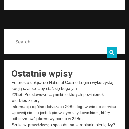
najlepszych
usług
Ostatnie wpisy
Po prostu dołącz do National Casino Login i wykorzystaj
swoją szansę, aby stać się bogatym
22Bet: Podstawowe czynniki, o których powinieneś
wiedzieć z góry
Informacje ogólne dotyczące 20Bet logowanie do serwisu
Upewnij się, że jesteś pierwszym użytkownikiem, który
odbierze swój darmowy bonus w 22Bet
Szukasz prawdziwego sposobu na zarabianie pieniędzy?