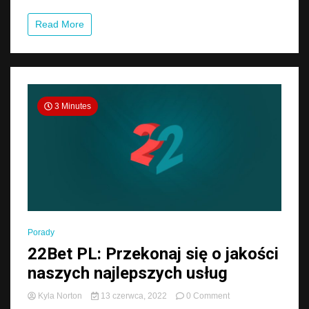
szans
Read More
3 Minutes
Porady
22Bet PL: Przekonaj się o jakości
naszych najlepszych usług
on
Kyla Norton
13 czerwca, 2022
0 Comment
22Bet