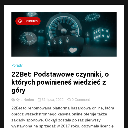
swoją
szansę,
aby
stać
się
3 Minutes
bogatym
Porady
22Bet: Podstawowe czynniki, o
których powinieneś wiedzieć z
góry
on
Kyla Norton
31 lipca, 2022
0 Comment
22Bet:
22Bet to renomowana platforma hazardowa online, która
Podstawowe
oprócz wszechstronnego kasyna online oferuje także
czynniki,
zakłady sportowe. Odkąd została po raz pierwszy
o
których
wystawiona na sprzedaż w 2017 roku, otrzymała licencję