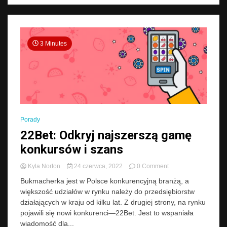
spośród
szerokiej
gamy
gier
i
3 Minutes
zachęt.
Porady
22Bet: Odkryj najszerszą gamę
konkursów i szans
on
Kyla Norton
24 czerwca, 2022
0 Comment
22Bet:
Bukmacherka jest w Polsce konkurencyjną branżą, a
Odkryj
większość udziałów w rynku należy do przedsiębiorstw
najszerszą
działających w kraju od kilku lat. Z drugiej strony, na rynku
gamę
konkursów
pojawili się nowi konkurenci—22Bet. Jest to wspaniała
i
wiadomość dla...